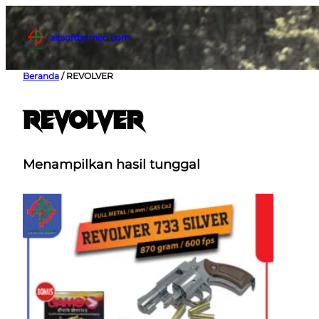
Lewati
ke
airsoftborneo.com
konten
Beranda
/ REVOLVER
REVOLVER
Menampilkan hasil tunggal