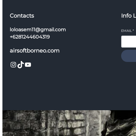
Contacts
Info 
loloasem11@gmail.com
EMAIL
*
+6281244604319
airsoftborneo.com
Instagram
TikTok
YouTube