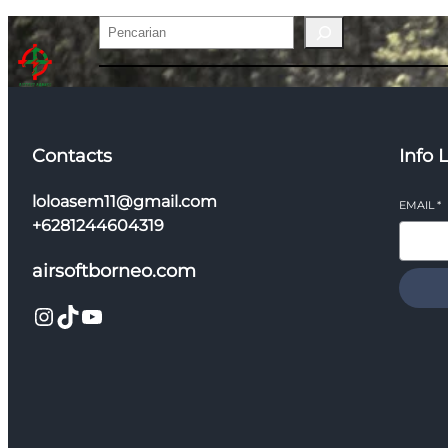
Pencarian
Contacts
Info 
loloasem11@gmail.com
EMAIL
*
+6281244604319
airsoftborneo.com
Instagram
TikTok
YouTube