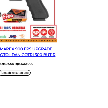
UMAREX 900 FPS UPGRADE
BOTOL DAN GOTRI 300 BUTIR
Harga
Harga
5.950.000
Rp
5.500.000
aslinya
saat
adalah:
ini
Tambah ke keranjang
Rp5.950.000.
adalah:
Rp5.500.000.