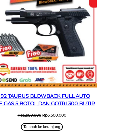
 92 TAURUS BLOWBACK FULL AUTO
E GAS 5 BOTOL DAN GOTRI 300 BUTIR
Harga
Harga
Rp
5.950.000
Rp
5.500.000
aslinya
saat
adalah:
ini
Tambah ke keranjang
Rp5.950.000.
adalah:
Rp5.500.000.