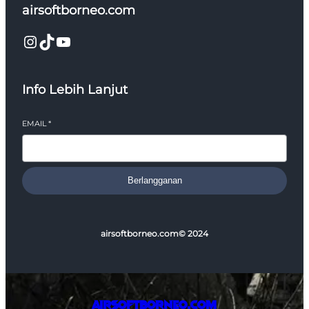
airsoftborneo.com
Instagram
TikTok
YouTube
Info Lebih Lanjut
EMAIL
*
Berlangganan
airsoftborneo.com
© 2024
airsoftborneo.com