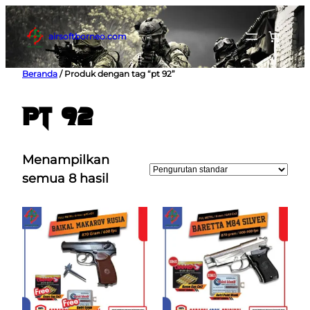
Lewati
ke
airsoftborneo.com
konten
Beranda
/ Produk dengan tag “pt 92”
pt 92
Menampilkan
semua 8 hasil