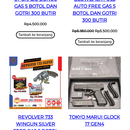
GAS 5 BOTOL DAN
AUTO FREE GAS 5
GOTRI 300 BUTIR
BOTOL DAN GOTRI
300 BUTIR
Rp
4.500.000
Harga
Harga
Rp
5.950.000
Rp
5.500.000
Tambah ke keranjang
aslinya
saat
adalah:
ini
Tambah ke keranjang
Rp5.950.000.
adalah:
Rp5.50
REVOLVER 733
TOKYO MARUI GLOCK
WINGUN SILVER
17 GEN4