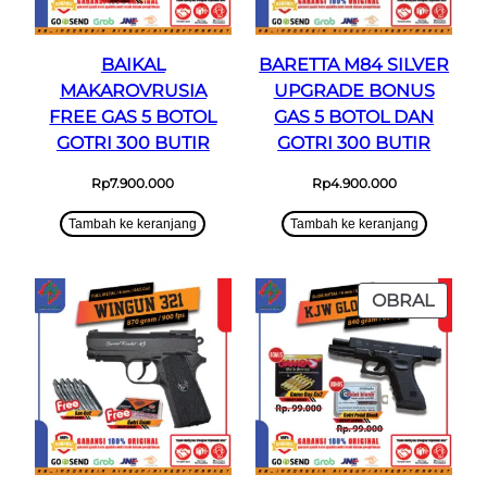
BAIKAL
BARETTA M84 SILVER
MAKAROVRUSIA
UPGRADE BONUS
FREE GAS 5 BOTOL
GAS 5 BOTOL DAN
GOTRI 300 BUTIR
GOTRI 300 BUTIR
Rp
7.900.000
Rp
4.900.000
Tambah ke keranjang
Tambah ke keranjang
PROD
OBRAL
DENG
DISK