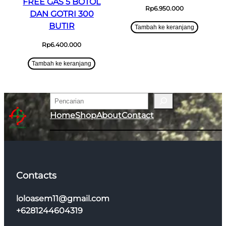
FREE GAS 5 BOTOL
Rp
6.950.000
DAN GOTRI 300
BUTIR
Tambah ke keranjang
Rp
6.400.000
Tambah ke keranjang
Pencarian
Home
Shop
About
Contact
Contacts
loloasem11@gmail.com
+6281244604319