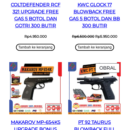
COLTDEFENDER RCF
KWC GLOCK 17
321 UPGRADE FREE
BLOWBACK FREE
GAS 5 BOTOL DAN
GAS 5 BOTOL DAN BB
GOTRI 300 BUTIR
300 BUTIR
Harga
Harga
Rp
4.950.000
Rp
6.500.000
Rp
5.950.000
aslinya
saat
adalah:
ini
Tambah ke keranjang
Tambah ke keranjang
Rp6.500.000.
adalah:
Rp5.95
PROD
OBRAL
DENG
DISK
MAKAROV MP-654KS
PT 92 TAURUS
UPGRADE BONUS
BLOWBACK FULL