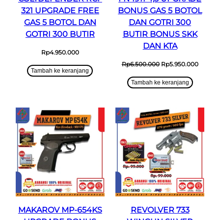
321 UPGRADE FREE
BONUS GAS 5 BOTOL
GAS 5 BOTOL DAN
DAN GOTRI 300
GOTRI 300 BUTIR
BUTIR BONUS SKK
DAN KTA
Rp
4.950.000
Harga
Harga
Rp
6.500.000
Rp
5.950.000
Tambah ke keranjang
aslinya
saat
adalah:
ini
Tambah ke keranjang
Rp6.500.000.
adalah:
Rp5.95
MAKAROV MP-654KS
REVOLVER 733