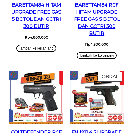
BARETTAM84 HITAM
BARETTAM84 RCF
UPGRADE FREE GAS
HITAM UPGRADE
5 BOTOL DAN GOTRI
FREE GAS 5 BOTOL
300 BUTIR
DAN GOTRI 300
BUTIR
Rp
4.800.000
Rp
4.500.000
Tambah ke keranjang
Tambah ke keranjang
PROD
OBRAL
DENG
DISK
COLTDEFENDER RCF
FN 1911 4,5 UPGRADE