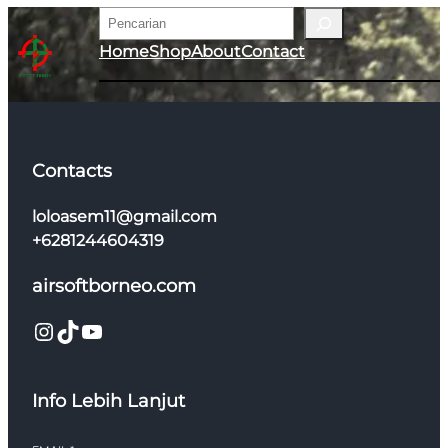
Pencarian
Home
Shop
About
Contact
Contacts
loloasem11@gmail.com
+6281244604319
airsoftborneo.com
Instagram
TikTok
YouTube
Info Lebih Lanjut