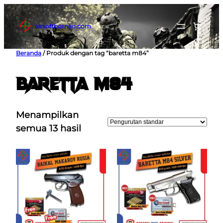
Lewati
ke
airsoftborneo.com
konten
Beranda
/ Produk dengan tag “baretta m84”
baretta m84
Menampilkan
semua 13 hasil