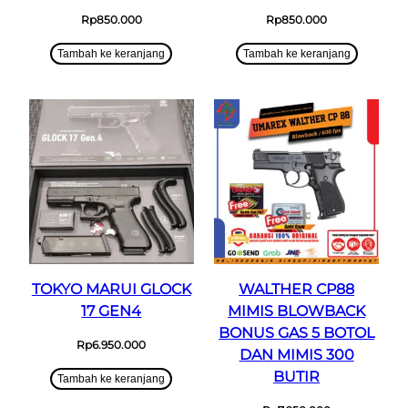
Rp
850.000
Rp
850.000
Tambah ke keranjang
Tambah ke keranjang
TOKYO MARUI GLOCK
WALTHER CP88
17 GEN4
MIMIS BLOWBACK
BONUS GAS 5 BOTOL
Rp
6.950.000
DAN MIMIS 300
BUTIR
Tambah ke keranjang