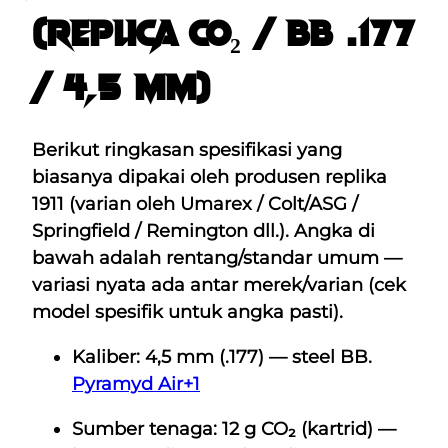
(replica CO₂ / BB .177
G
0
0
R
.
.
/ 4,5 mm)
A
D
E
Berikut ringkasan spesifikasi yang
B
biasanya dipakai oleh produsen replika
O
1911
(varian oleh Umarex / Colt/ASG /
N
Springfield / Remington dll.). Angka di
U
bawah adalah
rentang/standar umum
—
S
variasi nyata ada antar merek/varian (cek
G
model spesifik untuk angka pasti).
A
S
Kaliber:
4,5 mm (.177) — steel BB
.
5
Pyramyd Air
+1
B
Sumber tenaga:
12 g CO₂ (kartrid) —
O