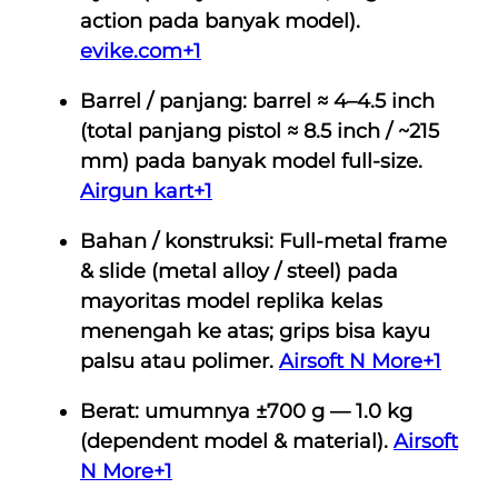
action pada banyak model).
I
evike.com
+1
R
B
Barrel / panjang:
barrel ≈
4–4.5 inch
O
(total panjang pistol ≈
8.5 inch / ~215
N
mm
) pada banyak model full-size.
U
Airgun kart
+1
S
S
Bahan / konstruksi:
Full-metal frame
K
& slide (metal alloy / steel)
pada
K
mayoritas model replika kelas
D
menengah ke atas; grips bisa kayu
A
palsu atau polimer.
Airsoft N More
+1
N
Berat:
umumnya
±700 g — 1.0 kg
K
(dependent model & material).
Airsoft
T
N More
+1
A