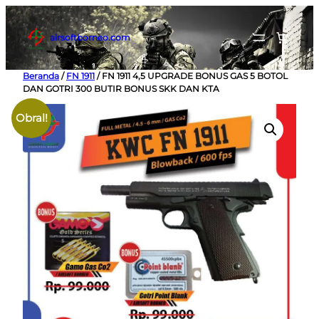
Lewati
ke
airsoftborneo.com
konten
Beranda
/
FN 1911
/ FN 1911 4,5 UPGRADE BONUS GAS 5 BOTOL
DAN GOTRI 300 BUTIR BONUS SKK DAN KTA
Obral!