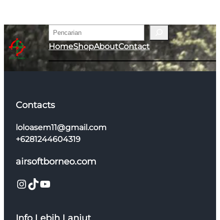
Pencarian
Home
Shop
About
Contact
Contacts
loloasem11@gmail.com
+6281244604319
airsoftborneo.com
Instagram
TikTok
YouTube
Info Lebih Lanjut