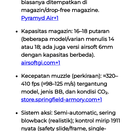
biasanya ditempatkan di
T
magazin/drop-free magazine
.
O
Pyramyd Air
+1
L
D
Kapasitas magazin:
16–18 putaran
A
(beberapa model/varian menulis 14
N
atau 18; ada juga versi airsoft 6mm
G
dengan kapasitas berbeda).
O
airsoftgi.com
+1
T
R
Kecepatan muzzle (perkiraan):
≈320–
I
410 fps (≈98–125 m/s)
tergantung
3
model, jenis BB, dan kondisi CO₂.
0
store.springfield-armory.com
+1
0
Sistem aksi:
Semi-automatic, sering
B
blowback (realistik)
; kontrol mirip 1911
U
nyata (safety slide/frame, single-
T