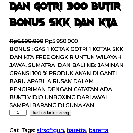
DAN GOTRI 300 BUTIR
BONUS SKK DAN KTA
H
H
Rp
6.500.000
Rp
5.950.000
a
a
BONUS : GAS 1 KOTAK GOTRI 1 KOTAK SKK
r
r
DAN KTA FREE ONGKIR UNTUK WILAYAH
g
g
JAWA, SUMATRA, DAN BALI NB: JAMINAN
a
a
GRANSI 100 % PRODUK AKAN DI GANTI
a
s
BARU APABILA RUSAK DALAM
s
a
PENGIRIMAN DENGAN CATATAN ADA
l
a
BUKTI VIDIO UNBOXING DARI AWAL
i
t
SAMPAI BARANG DI GUNAKAN
K
n
i
Tambah ke keranjang
u
y
n
a
a
i
Cat
Tags:
airsoftgun
, 
baretta
, 
baretta