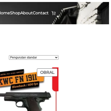
Home
Shop
About
Contact
PRODUK
OBRAL
DENGAN
DISKON