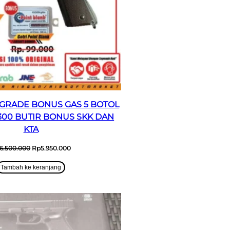
UPGRADE BONUS GAS 5 BOTOL
300 BUTIR BONUS SKK DAN
KTA
Harga
Harga
6.500.000
Rp
5.950.000
aslinya
saat
adalah:
ini
Tambah ke keranjang
Rp6.500.000.
adalah:
Rp5.950.000.