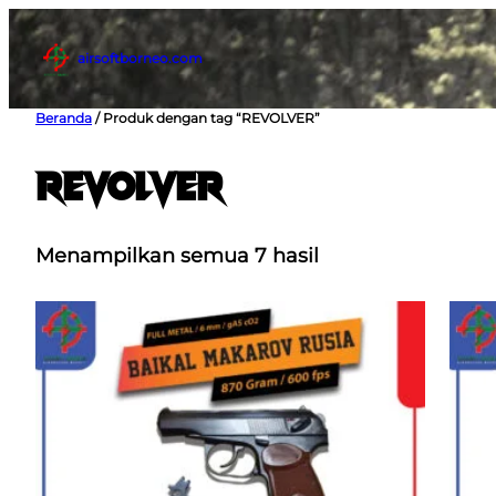
Lewati
ke
airsoftborneo.com
konten
Beranda
/ Produk dengan tag “REVOLVER”
REVOLVER
Menampilkan semua 7 hasil