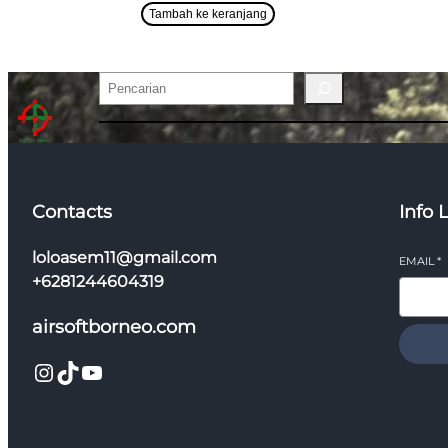
Tambah ke keranjang
Pencarian
Contacts
Info 
loloasem11@gmail.com
EMAIL
*
+6281244604319
airsoftborneo.com
Instagram
TikTok
YouTube